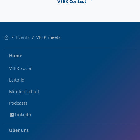
VEEK Contest
Events
VEEK meets
Home
VEEK.social
Leitbild
Mitgliedschaft
Podcasts
LinkedIn
Über uns