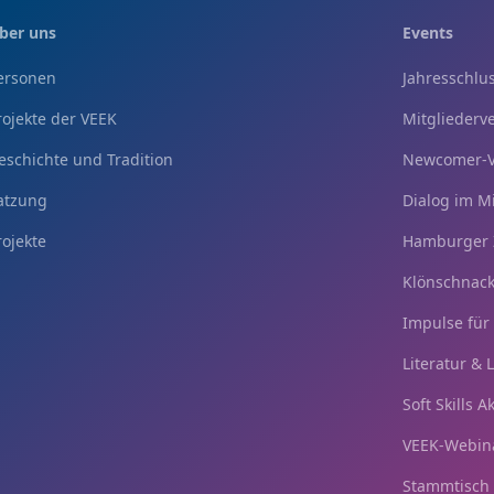
ber uns
Events
ersonen
Jahresschl
rojekte der VEEK
Mitglieder
eschichte und Tradition
Newcomer-V
atzung
Dialog im M
rojekte
Hamburger 
Klönschnac
Impulse für
Literatur & 
Soft Skills 
VEEK-Webina
Stammtisch 