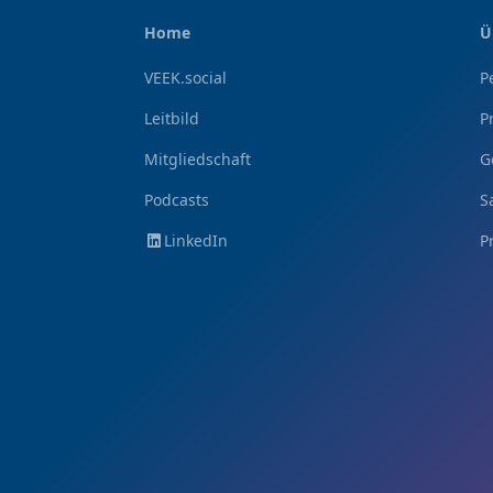
Home
Ü
VEEK.social
P
Leitbild
P
Mitgliedschaft
G
Podcasts
S
LinkedIn
P