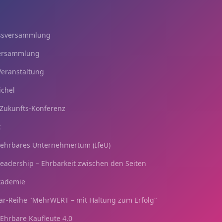
ussversammlung
versammlung
eranstaltung
ichel
Zukunfts-Konferenz
k
 ehrbares Unternehmertum (IfeU)
Leadership – Ehrbarkeit zwischen den Seiten
Akademie
r-Reihe "MehrWERT – mit Haltung zum Erfolg"
Ehrbare Kaufleute 4.0